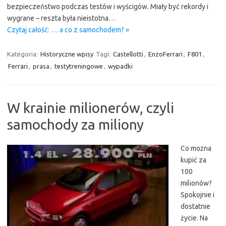
bezpieczeństwo podczas testów i wyścigów. Miały być rekordy i
wygrane – reszta była nieistotna…
Czytaj całość: … a co z samochodem? »
Kategoria:
Historyczne wpisy
Tagi:
Castellotti
,
EnzoFerrari
,
F801
,
Ferrari
,
prasa
,
testytreningowe
,
wypadki
W krainie milionerów, czyli
samochody za miliony
Co można
kupić za
100
milionów?
Spokojnie i
dostatnie
życie. Na