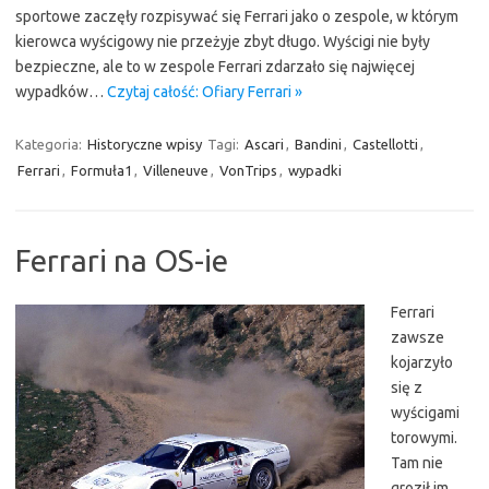
sportowe zaczęły rozpisywać się Ferrari jako o zespole, w którym
kierowca wyścigowy nie przeżyje zbyt długo. Wyścigi nie były
bezpieczne, ale to w zespole Ferrari zdarzało się najwięcej
wypadków…
Czytaj całość: Ofiary Ferrari »
Kategoria:
Historyczne wpisy
Tagi:
Ascari
,
Bandini
,
Castellotti
,
Ferrari
,
Formuła1
,
Villeneuve
,
VonTrips
,
wypadki
Ferrari na OS-ie
Ferrari
zawsze
kojarzyło
się z
wyścigami
torowymi.
Tam nie
groził im