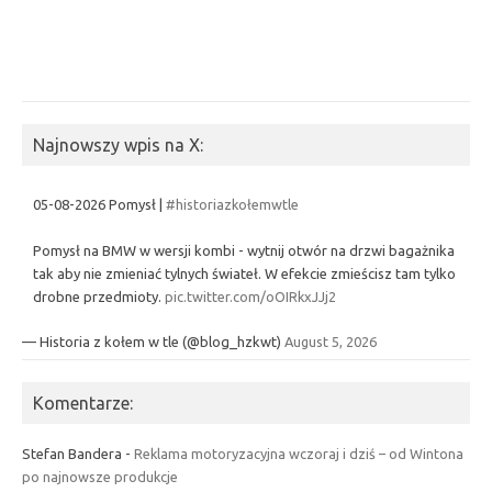
Najnowszy wpis na X:
05-08-2026 Pomysł |
#historiazkołemwtle
Pomysł na BMW w wersji kombi - wytnij otwór na drzwi bagażnika
tak aby nie zmieniać tylnych świateł. W efekcie zmieścisz tam tylko
drobne przedmioty.
pic.twitter.com/oOIRkxJJj2
— Historia z kołem w tle (@blog_hzkwt)
August 5, 2026
Komentarze:
Stefan Bandera
-
Reklama motoryzacyjna wczoraj i dziś – od Wintona
po najnowsze produkcje