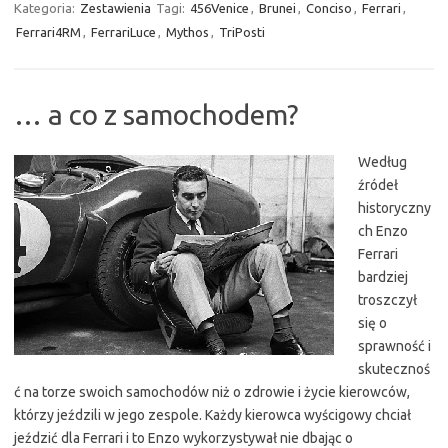
Kategoria:
Zestawienia
Tagi:
456Venice
,
Brunei
,
Conciso
,
Ferrari
,
Ferrari4RM
,
FerrariLuce
,
Mythos
,
TriPosti
… a co z samochodem?
Według
źródeł
historyczny
ch Enzo
Ferrari
bardziej
troszczył
się o
sprawność i
skutecznoś
ć na torze swoich samochodów niż o zdrowie i życie kierowców,
którzy jeździli w jego zespole. Każdy kierowca wyścigowy chciał
jeździć dla Ferrari i to Enzo wykorzystywał nie dbając o