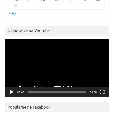
31
« lip
Najnowsze na Youtube:
Odtwarzacz
video
00:00
03:38
Popularne na Facebook: