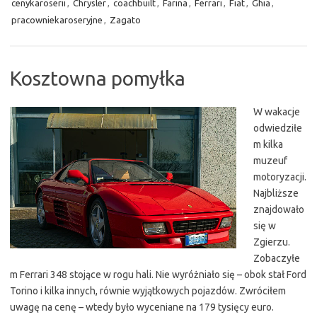
cenykaroserii
,
Chrysler
,
coachbuilt
,
Farina
,
Ferrari
,
Fiat
,
Ghia
,
pracowniekaroseryjne
,
Zagato
Kosztowna pomyłka
W wakacje
odwiedziłe
m kilka
muzeuf
motoryzacji.
Najbliższe
znajdowało
się w
Zgierzu.
Zobaczyłe
m Ferrari 348 stojące w rogu hali. Nie wyróżniało się – obok stał Ford
Torino i kilka innych, równie wyjątkowych pojazdów. Zwróciłem
uwagę na cenę – wtedy było wyceniane na 179 tysięcy euro.