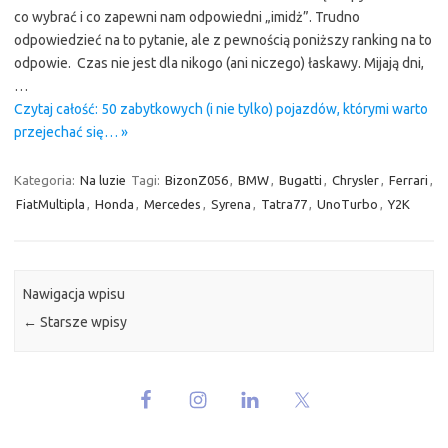
co wybrać i co zapewni nam odpowiedni „imidż”. Trudno
odpowiedzieć na to pytanie, ale z pewnością poniższy ranking na to
odpowie. Czas nie jest dla nikogo (ani niczego) łaskawy. Mijają dni,
…
Czytaj całość: 50 zabytkowych (i nie tylko) pojazdów, którymi warto
przejechać się… »
Kategoria:
Na luzie
Tagi:
BizonZ056
,
BMW
,
Bugatti
,
Chrysler
,
Ferrari
,
FiatMultipla
,
Honda
,
Mercedes
,
Syrena
,
Tatra77
,
UnoTurbo
,
Y2K
Nawigacja wpisu
←
Starsze wpisy