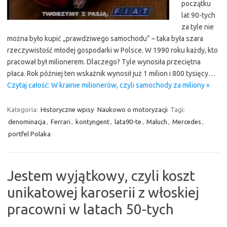
początku
lat 90-tych
za tyle nie
można było kupić „prawdziwego samochodu” – taka była szara
rzeczywistość młodej gospodarki w Polsce. W 1990 roku każdy, kto
pracował był milionerem. Dlaczego? Tyle wynosiła przeciętna
płaca. Rok później ten wskaźnik wynosił już 1 milion i 800 tysięcy…
Czytaj całość: W krainie milionerów, czyli samochody za miliony »
Kategoria:
Historyczne wpisy
Naukowo o motoryzacji
Tagi:
denominacja
,
Ferrari
,
kontyngent
,
lata90-te
,
Maluch
,
Mercedes
,
portfel Polaka
Jestem wyjątkowy, czyli koszt
unikatowej karoserii z włoskiej
pracowni w latach 50-tych