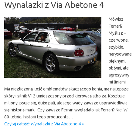
Wynalazki z Via Abetone 4
Mówisz
Ferrari?
Myślisz –
czerwone,
szybkie,
narysowane
pięknymi,
obłymi, ale
agresywny
mi liniami.
Ma niezliczoną ilość emblematów skaczącego konia, ma najlepsze
skóry i silnik V12 umieszczony przed kierowcą albo za. Kosztuje
miliony, psuje się, dużo pali, ale jego wady zawsze usprawiedliwia
się historią marki. Czy zawsze Ferrari wyglądało jak Ferrari? Nie. W
80-letniej historii tego producenta…
Czytaj całość: Wynalazki z Via Abetone 4 »