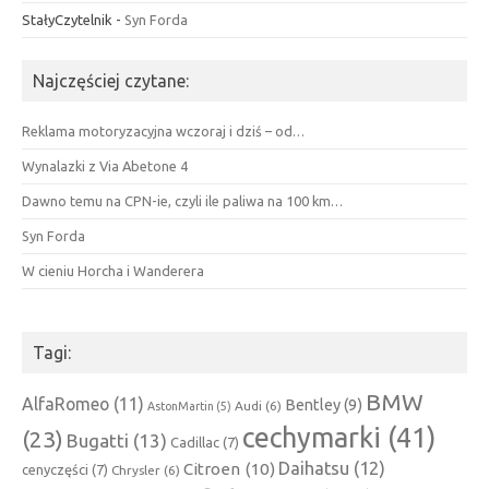
StałyCzytelnik
-
Syn Forda
Najczęściej czytane:
Reklama motoryzacyjna wczoraj i dziś – od…
Wynalazki z Via Abetone 4
Dawno temu na CPN-ie, czyli ile paliwa na 100 km…
Syn Forda
W cieniu Horcha i Wanderera
Tagi:
BMW
AlfaRomeo
(11)
Bentley
(9)
Audi
(6)
AstonMartin
(5)
cechymarki
(41)
(23)
Bugatti
(13)
Cadillac
(7)
Daihatsu
(12)
Citroen
(10)
cenyczęści
(7)
Chrysler
(6)