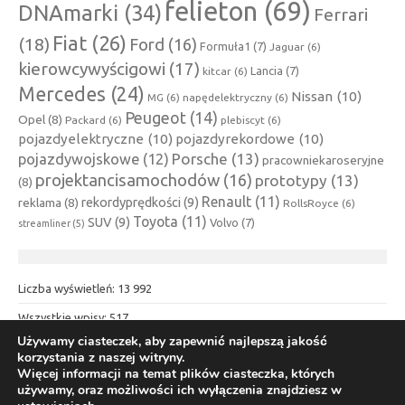
felieton
(69)
DNAmarki
(34)
Ferrari
Fiat
(26)
(18)
Ford
(16)
Formuła1
(7)
Jaguar
(6)
kierowcywyścigowi
(17)
Lancia
(7)
kitcar
(6)
Mercedes
(24)
Nissan
(10)
MG
(6)
napędelektryczny
(6)
Peugeot
(14)
Opel
(8)
Packard
(6)
plebiscyt
(6)
pojazdyelektryczne
(10)
pojazdyrekordowe
(10)
Porsche
(13)
pojazdywojskowe
(12)
pracowniekaroseryjne
projektancisamochodów
(16)
prototypy
(13)
(8)
Renault
(11)
rekordyprędkości
(9)
reklama
(8)
RollsRoyce
(6)
Toyota
(11)
SUV
(9)
Volvo
(7)
streamliner
(5)
Liczba wyświetleń:
13 992
Wszystkie wpisy:
517
Używamy ciasteczek, aby zapewnić najlepszą jakość
korzystania z naszej witryny.
Więcej informacji na temat plików ciasteczka, których
Historia z kołem w tle © 2014-2026
używamy, oraz możliwości ich wyłączenia znajdziesz w