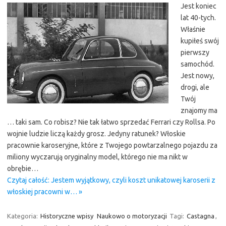
Jest koniec
lat 40-tych.
Właśnie
kupiłeś swój
pierwszy
samochód.
Jest nowy,
drogi, ale
Twój
znajomy ma
… taki sam. Co robisz? Nie tak łatwo sprzedać Ferrari czy Rollsa. Po
wojnie ludzie liczą każdy grosz. Jedyny ratunek? Włoskie
pracownie karoseryjne, które z Twojego powtarzalnego pojazdu za
miliony wyczarują oryginalny model, którego nie ma nikt w
obrębie…
Czytaj całość: Jestem wyjątkowy, czyli koszt unikatowej karoserii z
włoskiej pracowni w… »
Kategoria:
Historyczne wpisy
Naukowo o motoryzacji
Tagi:
Castagna
,