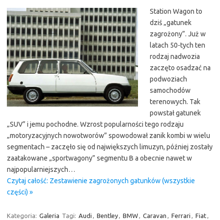
Station Wagon to
dziś „gatunek
zagrożony”. Już w
latach 50-tych ten
rodzaj nadwozia
zaczęto osadzać na
podwoziach
samochodów
terenowych. Tak
powstał gatunek
„SUV” i jemu pochodne. Wzrost popularności tego rodzaju
„motoryzacyjnych nowotworów” spowodował zanik kombi w wielu
segmentach – zaczęło się od największych limuzyn, później zostały
zaatakowane „sportwagony” segmentu B a obecnie nawet w
najpopularniejszych…
Czytaj całość: Zestawienie zagrożonych gatunków (wszystkie
części) »
Kategoria:
Galeria
Tagi:
Audi
,
Bentley
,
BMW
,
Caravan
,
Ferrari
,
Fiat
,