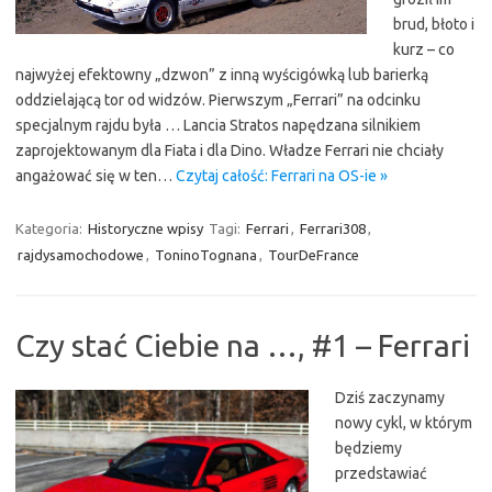
brud, błoto i
kurz – co
najwyżej efektowny „dzwon” z inną wyścigówką lub barierką
oddzielającą tor od widzów. Pierwszym „Ferrari” na odcinku
specjalnym rajdu była … Lancia Stratos napędzana silnikiem
zaprojektowanym dla Fiata i dla Dino. Władze Ferrari nie chciały
angażować się w ten…
Czytaj całość: Ferrari na OS-ie »
Kategoria:
Historyczne wpisy
Tagi:
Ferrari
,
Ferrari308
,
rajdysamochodowe
,
ToninoTognana
,
TourDeFrance
Czy stać Ciebie na …, #1 – Ferrari
Dziś zaczynamy
nowy cykl, w którym
będziemy
przedstawiać