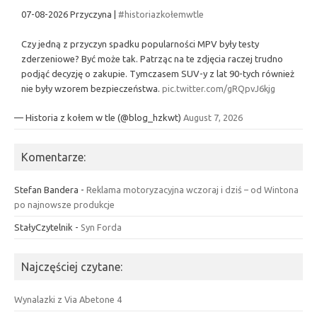
07-08-2026 Przyczyna |
#historiazkołemwtle
Czy jedną z przyczyn spadku popularności MPV były testy
zderzeniowe? Być może tak. Patrząc na te zdjęcia raczej trudno
podjąć decyzję o zakupie. Tymczasem SUV-y z lat 90-tych również
nie były wzorem bezpieczeństwa.
pic.twitter.com/gRQpvJ6kjg
— Historia z kołem w tle (@blog_hzkwt)
August 7, 2026
Komentarze:
Stefan Bandera
-
Reklama motoryzacyjna wczoraj i dziś – od Wintona
po najnowsze produkcje
StałyCzytelnik
-
Syn Forda
Najczęściej czytane:
Wynalazki z Via Abetone 4