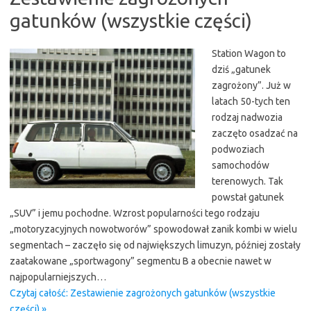
gatunków (wszystkie części)
Station Wagon to
dziś „gatunek
zagrożony”. Już w
latach 50-tych ten
rodzaj nadwozia
zaczęto osadzać na
podwoziach
samochodów
terenowych. Tak
powstał gatunek
„SUV” i jemu pochodne. Wzrost popularności tego rodzaju
„motoryzacyjnych nowotworów” spowodował zanik kombi w wielu
segmentach – zaczęło się od największych limuzyn, później zostały
zaatakowane „sportwagony” segmentu B a obecnie nawet w
najpopularniejszych…
Czytaj całość: Zestawienie zagrożonych gatunków (wszystkie
części) »