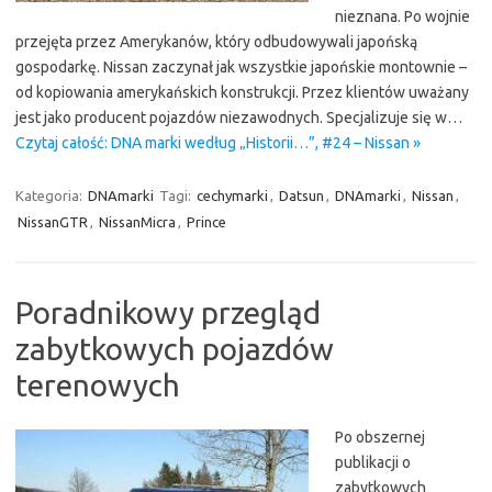
nieznana. Po wojnie
przejęta przez Amerykanów, który odbudowywali japońską
gospodarkę. Nissan zaczynał jak wszystkie japońskie montownie –
od kopiowania amerykańskich konstrukcji. Przez klientów uważany
jest jako producent pojazdów niezawodnych. Specjalizuje się w…
Czytaj całość: DNA marki według „Historii…”, #24 – Nissan »
Kategoria:
DNAmarki
Tagi:
cechymarki
,
Datsun
,
DNAmarki
,
Nissan
,
NissanGTR
,
NissanMicra
,
Prince
Poradnikowy przegląd
zabytkowych pojazdów
terenowych
Po obszernej
publikacji o
zabytkowych