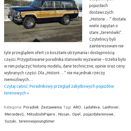
pojazdach
dostawczych
„Historia …” dostała
wiele zapytań o
stare „terenówki”.
Czytelnicy byli
zainteresowani nie
tyle przeglądem ofert co kosztami utrzymania i dostępnością
części. Przygotowanie poradnika stanowiło wyzwanie – trzeba było
w nim połączyć historię modelu, dane techniczne, opinie oraz ceny
wybranych części. Dla „Historii …” nie ma jednak rzeczy
niemożliwych…
Czytaj całość: Poradnikowy przegląd zabytkowych pojazdów
terenowych »
Kategoria:
Poradnik
Zestawienia
Tagi:
ARO
,
LadaNiva
,
LanRover
,
MercedesG
,
MitsubishiPajero
,
Nissan
,
Opel
,
pojazdyterenowe
,
Suzuki
,
terenowyyoungtimer