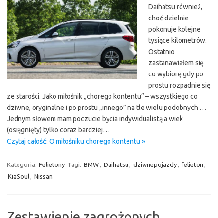
Daihatsu również,
choć dzielnie
pokonuje kolejne
tysiące kilometrów.
Ostatnio
zastanawiałem się
co wybiorę gdy po
prostu rozpadnie się
ze starości. Jako miłośnik „chorego kontentu” – wszystkiego co
dziwne, oryginalne i po prostu „innego” na tle wielu podobnych …
Jednym słowem mam poczucie bycia indywidualistą a wiek
(osiągnięty) tylko coraz bardziej…
Czytaj całość: O miłośniku chorego kontentu »
Kategoria:
Felietony
Tagi:
BMW
,
Daihatsu
,
dziwnepojazdy
,
felieton
,
KiaSoul
,
Nissan
Zestawienie zagrożonych