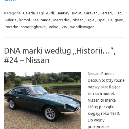
Kategoria:
Galeria
Tagi:
Audi
,
Bentley
,
BMW
,
Caravan
,
Ferrari
,
Fiat
,
Galeria
,
kombi
,
LeaFrancis
,
Mercedes
,
Nissan
,
Ogle
,
Opel
,
Peugeot
,
Porsche
,
shootingbrake
,
Volvo
,
VW
,
woodiewagon
DNA marki według „Historii…”,
#24 – Nissan
Nissan, Prince i
Datsun to trzy różne
nazwy określające
ten sam model.
Nissan to marka,
której początki
sięgają roku 1933.
Do wojny
praktycznie