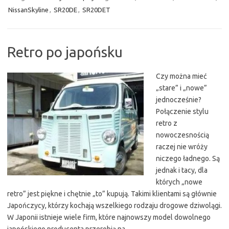
NissanSkyline
,
SR20DE
,
SR20DET
Retro po japońsku
Czy można mieć
„stare” i „nowe”
jednocześnie?
Połączenie stylu
retro z
nowoczesnością
raczej nie wróży
niczego ładnego. Są
jednak i tacy, dla
których „nowe
retro” jest piękne i chętnie „to” kupują. Takimi klientami są głównie
Japończycy, którzy kochają wszelkiego rodzaju drogowe dziwolągi.
W Japonii istnieje wiele firm, które najnowszy model dowolnego