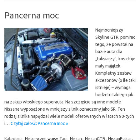
Pancerna moc
Najmocniejszy
Skyline GTR, pomimo
tego, że powstał na
bazie auta dla
„taksiarzy”, kosztuje
mały majątek.
Kompletny zestaw
akcesoriów (o ile taki
istnieje) – wymaga
budżetu takiego jak
na zakup włoskiego superauta. Na szczęście są inne modele
Nissana wyposażone w mniejszy silnik oznaczony jako SR. Ten
rodzaj silnika napędzał wiele modeli oferowanych w latach 90-tych
i…
Czytaj całość: Pancerna moc »
Kategoria:
Historyczne wpisy
Tagi:
Nissan
,
NissanGTR
,
NissanPulsar
,