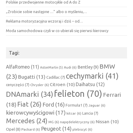
Polskie przedwojenne motocykle od A do Z
„Zrobicie sobie następne …” albo o myśleniu,…
Reklama motoryzacyjna wczoraj i dziś – od…
Moda samochodowa czyli w co ubierali się pierwsi kierowcy
Tagi:
BMW
AlfaRomeo
(11)
Bentley
(9)
Audi
(6)
AstonMartin
(5)
cechymarki
(41)
(23)
Bugatti
(13)
Cadillac
(7)
Daihatsu
(12)
Citroen
(10)
cenyczęści
(7)
Chrysler
(6)
felieton
(70)
DNAmarki
(34)
Ferrari
Fiat
(26)
(18)
Ford
(16)
Formuła1
(7)
Jaguar
(6)
kierowcywyścigowi
(17)
Lancia
(7)
kitcar
(6)
Mercedes
(24)
Nissan
(10)
MG
(6)
napędelektryczny
(6)
Peugeot
(14)
Opel
(8)
Packard
(6)
plebiscyt
(6)