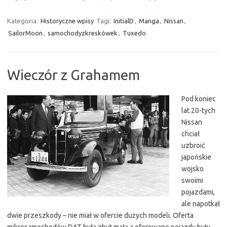
Kategoria:
Historyczne wpisy
Tagi:
InitialD
,
Manga
,
Nissan
,
SailorMoon
,
samochodyzkreskówek
,
Tuxedo
Wieczór z Grahamem
Pod koniec
lat 20-tych
Nissan
chciał
uzbroić
japońskie
wojsko
swoimi
pojazdami,
ale napotkał
dwie przeszkody – nie miał w ofercie dużych modeli. Oferta