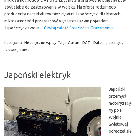
mikrosamochodów DAT była zbyt mała a oferowane pojazdy były
zbyt słabe do zastosowania w wojsku. Na ofertę rodzimego
producenta narzekali również cywilni Japończycy, dla których
mikrosamochód przestał być wystarczającym pojazdem.
Japończycy swoje…
Czytaj całość: Wieczór z Grahamem »
Kategoria:
Historyczne wpisy
Tagi:
Austin
,
DAT
,
Datsun
,
licencje
,
Nissan
,
Tama
Japoński elektryk
Japoński
przemysł
motoryzacyj
ny po II
Wojnie
Światowej
odradzał się