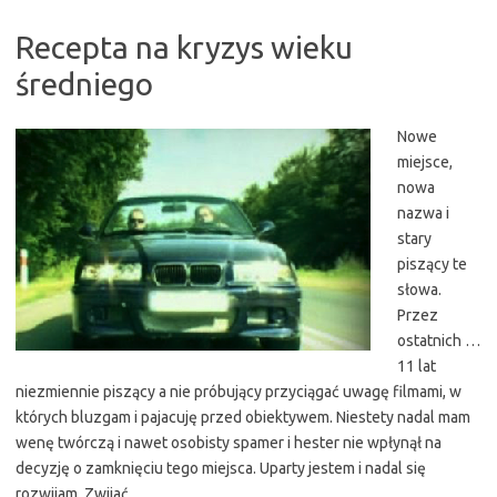
Recepta na kryzys wieku
średniego
Nowe
miejsce,
nowa
nazwa i
stary
piszący te
słowa.
Przez
ostatnich …
11 lat
niezmiennie piszący a nie próbujący przyciągać uwagę filmami, w
których bluzgam i pajacuję przed obiektywem. Niestety nadal mam
wenę twórczą i nawet osobisty spamer i hester nie wpłynął na
decyzję o zamknięciu tego miejsca. Uparty jestem i nadal się
rozwijam. Zwijać…