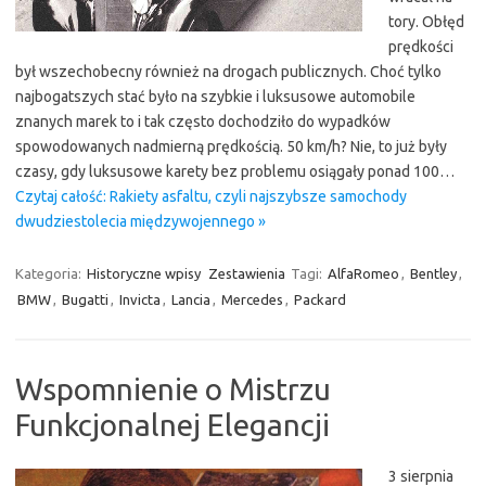
tory. Obłęd
prędkości
był wszechobecny również na drogach publicznych. Choć tylko
najbogatszych stać było na szybkie i luksusowe automobile
znanych marek to i tak często dochodziło do wypadków
spowodowanych nadmierną prędkością. 50 km/h? Nie, to już były
czasy, gdy luksusowe karety bez problemu osiągały ponad 100…
Czytaj całość: Rakiety asfaltu, czyli najszybsze samochody
dwudziestolecia międzywojennego »
Kategoria:
Historyczne wpisy
Zestawienia
Tagi:
AlfaRomeo
,
Bentley
,
BMW
,
Bugatti
,
Invicta
,
Lancia
,
Mercedes
,
Packard
Wspomnienie o Mistrzu
Funkcjonalnej Elegancji
3 sierpnia