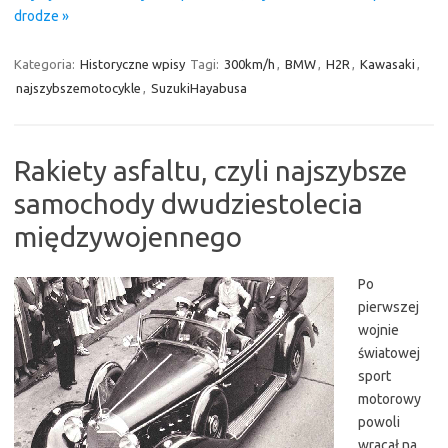
drodze »
Kategoria:
Historyczne wpisy
Tagi:
300km/h
,
BMW
,
H2R
,
Kawasaki
,
najszybszemotocykle
,
SuzukiHayabusa
Rakiety asfaltu, czyli najszybsze
samochody dwudziestolecia
międzywojennego
Po
pierwszej
wojnie
światowej
sport
motorowy
powoli
wracał na