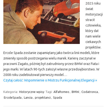
2025 roku
świat
motoryzacji
stracił
człowieka,
który dał
nam wiele
ciekawych
projektów.
Ercole Spada zostanie zapamiętany jako twórca linii modeli, które
zmieniły sposób postrzegania wielu marek. Karierę zaczynał w
pracowni Zagato, później był zatrudniony przez BMW oraz Fiata i
jego marki. W latach 90-tych założył własne przedsiębiorstwo. W
2008 roku zadebiutował pierwszy model…
Czytaj całość: Wspomnienie o Mistrzu Funkcjonalnej Elegancji »
Kategoria:
Historyczne wpisy
Tagi:
AlfaRomeo
,
BMW
,
Codatronca
,
ErcoleSpada
,
Lancia
,
projektanci
,
Spada