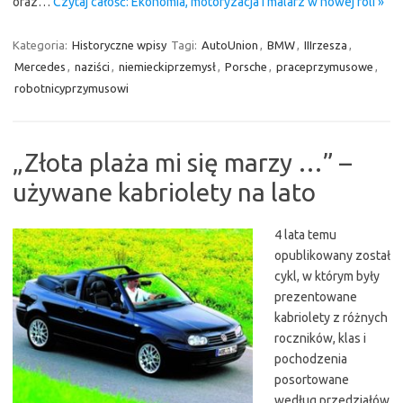
oraz…
Czytaj całość: Ekonomia, motoryzacja i malarz w nowej roli »
Kategoria:
Historyczne wpisy
Tagi:
AutoUnion
,
BMW
,
IIIrzesza
,
Mercedes
,
naziści
,
niemieckiprzemysł
,
Porsche
,
praceprzymusowe
,
robotnicyprzymusowi
„Złota plaża mi się marzy …” –
używane kabriolety na lato
4 lata temu
opublikowany został
cykl, w którym były
prezentowane
kabriolety z różnych
roczników, klas i
pochodzenia
posortowane
według przedziałów