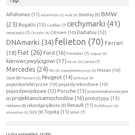
Tagi:
BMW
AlfaRomeo
(11)
Bentley
(9)
Audi
(6)
AstonMartin
(5)
cechymarki
(41)
(23)
Bugatti
(13)
Cadillac
(7)
Daihatsu
(12)
Citroen
(10)
cenyczęści
(7)
Chrysler
(6)
felieton
(70)
DNAmarki
(34)
Ferrari
Fiat
(26)
(18)
Ford
(16)
Formuła1
(7)
Jaguar
(6)
kierowcywyścigowi
(17)
Lancia
(7)
kitcar
(6)
Mercedes
(24)
Nissan
(10)
MG
(6)
napędelektryczny
(6)
Peugeot
(14)
Opel
(8)
Packard
(6)
plebiscyt
(6)
pojazdyelektryczne
(10)
pojazdyrekordowe
(10)
Porsche
(13)
pojazdywojskowe
(12)
pracowniekaroseryjne
projektancisamochodów
(16)
prototypy
(13)
(8)
Renault
(11)
rekordyprędkości
(9)
reklama
(8)
RollsRoyce
(6)
Toyota
(11)
SUV
(9)
Volvo
(7)
streamliner
(5)
Liczba wyświetleń:
14 000