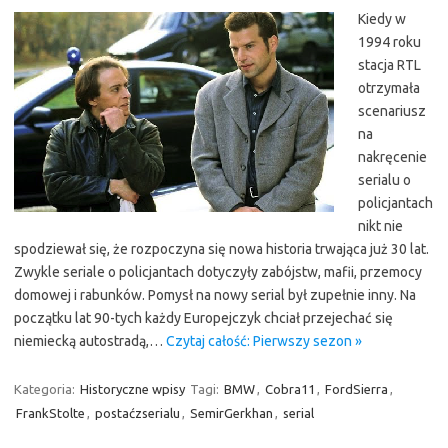
Kiedy w
1994 roku
stacja RTL
otrzymała
scenariusz
na
nakręcenie
serialu o
policjantach
nikt nie
spodziewał się, że rozpoczyna się nowa historia trwająca już 30 lat.
Zwykle seriale o policjantach dotyczyły zabójstw, mafii, przemocy
domowej i rabunków. Pomysł na nowy serial był zupełnie inny. Na
początku lat 90-tych każdy Europejczyk chciał przejechać się
niemiecką autostradą,…
Czytaj całość: Pierwszy sezon »
Kategoria:
Historyczne wpisy
Tagi:
BMW
,
Cobra11
,
FordSierra
,
FrankStolte
,
postaćzserialu
,
SemirGerkhan
,
serial