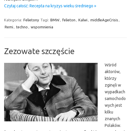
Czytaj całość: Recepta na kryzys wieku średniego »
Kategoria:
Felietony
Tagi:
BMW
,
felieton
,
Kalwi
,
middleAgeCrisis
,
Remi
,
techno
,
wspomnienia
Zezowate szczęście
Wśród
aktorów,
którzy
zginęli w
wypadkach
samochodo
wych jest
kilku
znanych
Polaków.