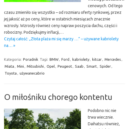
cenowych. Od tego
czasu zmieniło się wszystko – od rozmiaru oferty rynkowej, przez
jej jakość aż po ceny, które w ostatnich miesiącach znacznie
wzrosły. Wzrosły również ceny napraw poszycia dachu, części i
robocizny. Podziękujmy inflacji,…
Czytaj całość: „Złota plaża mi się marzy …” – używane kabriolety
na… »
Kategoria:
Poradnik
Tagi:
BMW
,
Ford
,
kabriolety
,
kitcar
,
Mercedes
,
Miata
,
Mini
,
Mitsubishi
,
Opel
,
Peugeot
,
Saab
,
Smart
,
Spider
,
Toyota
,
używanecabrio
O miłośniku chorego kontentu
Podobno nic nie
trwa wiecznie.
Daihatsu również,