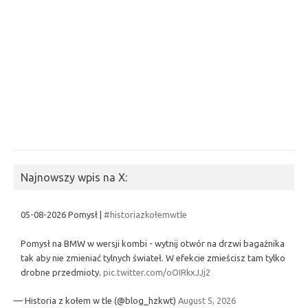
Najnowszy wpis na X:
05-08-2026 Pomysł |
#historiazkołemwtle
Pomysł na BMW w wersji kombi - wytnij otwór na drzwi bagażnika
tak aby nie zmieniać tylnych świateł. W efekcie zmieścisz tam tylko
drobne przedmioty.
pic.twitter.com/oOIRkxJJj2
— Historia z kołem w tle (@blog_hzkwt)
August 5, 2026