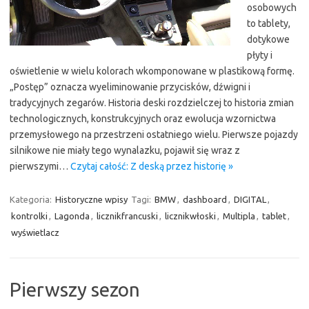
osobowych
to tablety,
dotykowe
płyty i
oświetlenie w wielu kolorach wkomponowane w plastikową formę.
„Postęp” oznacza wyeliminowanie przycisków, dźwigni i
tradycyjnych zegarów. Historia deski rozdzielczej to historia zmian
technologicznych, konstrukcyjnych oraz ewolucja wzornictwa
przemysłowego na przestrzeni ostatniego wielu. Pierwsze pojazdy
silnikowe nie miały tego wynalazku, pojawił się wraz z
pierwszymi…
Czytaj całość: Z deską przez historię »
Kategoria:
Historyczne wpisy
Tagi:
BMW
,
dashboard
,
DIGITAL
,
kontrolki
,
Lagonda
,
licznikfrancuski
,
licznikwłoski
,
Multipla
,
tablet
,
wyświetlacz
Pierwszy sezon