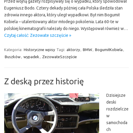
Przed wojną gazety rozpisywały się o wypadku, który spowodował
Eugeniusz Bodo. Cztery dekady później cała Polska śledziła stan
zdrowia innego aktora, który uległ wypadkowi. Był nim Bogumił
Kobiela – utalentowany aktor młodego pokolenia. Lata 60-te w
polskiej kinematografii należały do niego. Występował również w…
Czytaj całość: Zezowate szczęście »
Kategoria:
Historyczne wpisy
Tagi:
aktorzy
,
BMW
,
BogumiłKobiela
,
Buszków
,
wypadek
,
ZezowateSzczęście
Z deską przez historię
Dzisiejsze
deski
rozdzielcze
w
samochoda
ch