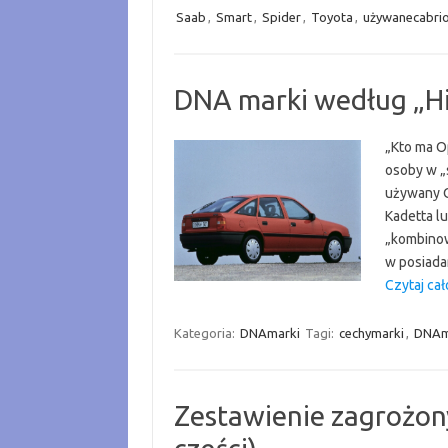
Saab
,
Smart
,
Spider
,
Toyota
,
używanecabri
DNA marki według „Hi
„Kto ma O
osoby w „
używany O
Kadetta l
„kombinow
w posiada
Czytaj cał
Kategoria:
DNAmarki
Tagi:
cechymarki
,
DNAm
Zestawienie zagrożon