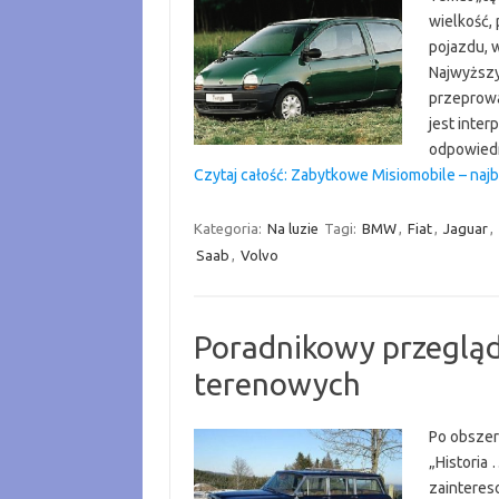
wielkość,
pojazdu, 
Najwyższy
przeprowa
jest inter
odpowiedn
Czytaj całość: Zabytkowe Misiomobile – naj
Kategoria:
Na luzie
Tagi:
BMW
,
Fiat
,
Jaguar
,
Saab
,
Volvo
Poradnikowy przeglą
terenowych
Po obszer
„Historia 
zainteres