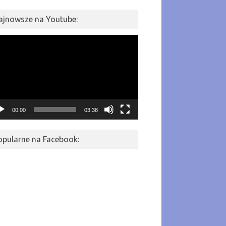
ajnowsze na Youtube:
warzacz
eo
00:00
03:38
opularne na Facebook: