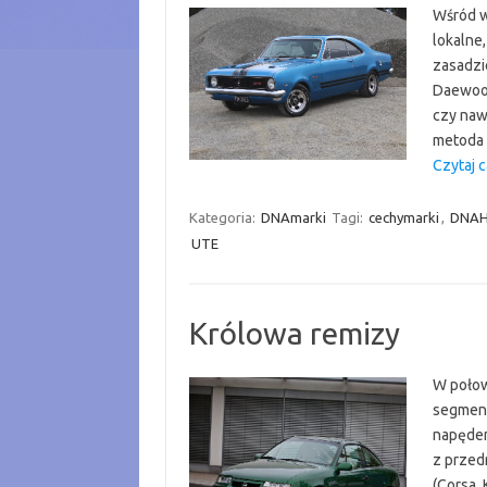
Wśród w
lokalne
zasadzi
Daewoo,
czy naw
metoda 
Czytaj c
Kategoria:
DNAmarki
Tagi:
cechymarki
,
DNAH
UTE
Królowa remizy
W połow
segmenc
napędem
z przed
(Corsa, 