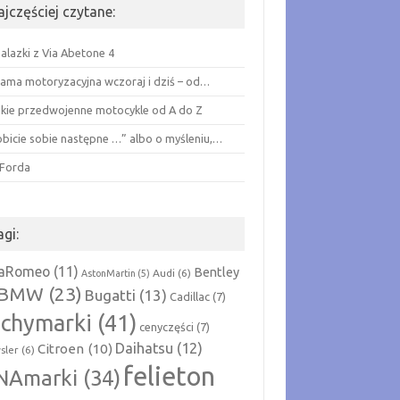
ajczęściej czytane:
alazki z Via Abetone 4
lama motoryzacyjna wczoraj i dziś – od…
skie przedwojenne motocykle od A do Z
obicie sobie następne …” albo o myśleniu,…
 Forda
agi:
faRomeo
(11)
Bentley
Audi
(6)
AstonMartin
(5)
BMW
(23)
Bugatti
(13)
Cadillac
(7)
echymarki
(41)
cenyczęści
(7)
Daihatsu
(12)
Citroen
(10)
sler
(6)
felieton
NAmarki
(34)