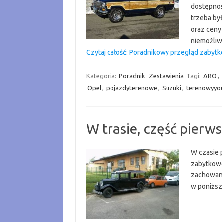
dostępnoś
trzeba był
oraz ceny 
niemożli
Czytaj całość: Poradnikowy przegląd zaby
Kategoria:
Poradnik
Zestawienia
Tagi:
ARO
,
Opel
,
pojazdyterenowe
,
Suzuki
,
terenowyyo
W trasie, część pierw
W czasie 
zabytkowe
zachowane
w poniższe