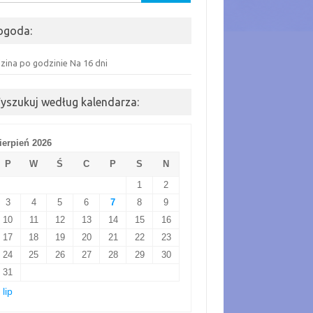
ogoda:
zina po godzinie
Na 16 dni
yszukuj według kalendarza:
ierpień 2026
P
W
Ś
C
P
S
N
1
2
3
4
5
6
7
8
9
10
11
12
13
14
15
16
17
18
19
20
21
22
23
24
25
26
27
28
29
30
31
 lip