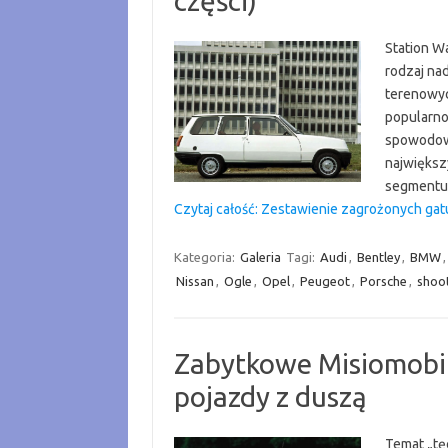
części)
Station W
rodzaj n
terenowyc
popularno
spowodowa
największ
segmentu 
Czytaj całość: Zestawienie zagrożonych gat
Kategoria:
Galeria
Tagi:
Audi
,
Bentley
,
BMW
Nissan
,
Ogle
,
Opel
,
Peugeot
,
Porsche
,
shoo
Zabytkowe Misiomobil
pojazdy z duszą
Temat „tę