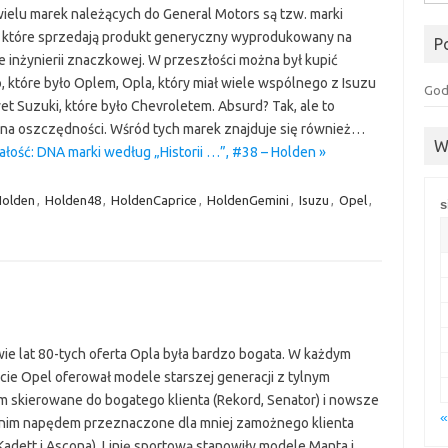
ielu marek należących do General Motors są tzw. marki
, które sprzedają produkt generyczny wyprodukowany na
P
e inżynierii znaczkowej. W przeszłości można był kupić
 które było Oplem, Opla, który miał wiele wspólnego z Isuzu
God
et Suzuki, które było Chevroletem. Absurd? Tak, ale to
na oszczędności. Wśród tych marek znajduje się również…
W
ałość: DNA marki według „Historii …”, #38 – Holden »
olden
,
Holden48
,
HoldenCaprice
,
HoldenGemini
,
Isuzu
,
Opel
,
s
ie lat 80-tych oferta Opla była bardzo bogata. W każdym
ie Opel oferował modele starszej generacji z tylnym
 skierowane do bogatego klienta (Rekord, Senator) i nowsze
«
nim napędem przeznaczone dla mniej zamożnego klienta
Kadett i Ascona). Linię sportową stanowiły modele Manta i