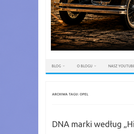
BLOG
O BLOGU
NASZ YOUTUB
ARCHIWA TAGU:
OPEL
DNA marki według „Hi