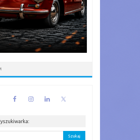
M
yszukiwarka:
aj: