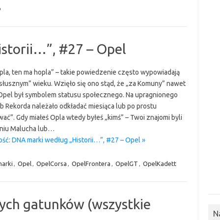
o
storii…”, #27 – Opel
pla, ten ma hopla” – takie powiedzenie często wypowiadają
słusznym” wieku. Wzięło się ono stąd, że „za Komuny” nawet
pel był symbolem statusu społecznego. Na upragnionego
ub Rekorda należało odkładać miesiąca lub po prostu
ać”. Gdy miałeś Opla wtedy byłeś „kimś” – Twoi znajomi byli
niu Malucha lub…
ość: DNA marki według „Historii…”, #27 – Opel »
arki
,
Opel
,
OpelCorsa
,
OpelFrontera
,
OpelGT
,
OpelKadett
ych gatunków (wszystkie
N