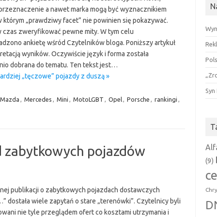
N
 przeznaczenie a nawet marka mogą być wyznacznikiem
w którym „prawdziwy facet” nie powinien się pokazywać.
Wyn
 czas zweryfikować pewne mity. W tym celu
dzono ankietę wśród Czytelników bloga. Poniższy artykuł
Rek
pretacją wyników. Oczywiście język i forma została
Pol
io dobrana do tematu. Ten tekst jest…
„Zr
bardziej „tęczowe” pojazdy z duszą »
Syn
Mazda
,
Mercedes
,
Mini
,
MotoLGBT
,
Opel
,
Porsche
,
rankingi
,
T
Al
d zabytkowych pojazdów
(9)
c
nej publikacji o zabytkowych pojazdach dostawczych
Chry
…” dostała wiele zapytań o stare „terenówki”. Czytelnicy byli
D
owani nie tyle przeglądem ofert co kosztami utrzymania i