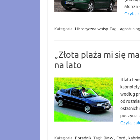
Monza –
Czytaj c
Kategoria:
Historyczne wpisy
Tagi:
agrotunin
„Złota plaża mi się m
na lato
4 lata te
kabriolet
według pr
od rozmiar
ostatnich
poszycia d
Czytaj cał
Kategoria:
Poradnik
Tagi:
BMW
,
Ford
,
kabrio