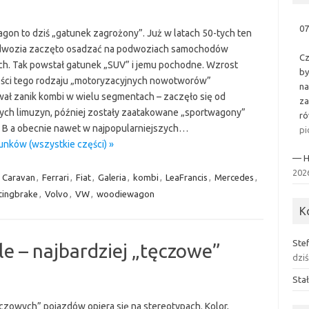
07
agon to dziś „gatunek zagrożony”. Już w latach 50-tych ten
adwozia zaczęto osadzać na podwoziach samochodów
Cz
h. Tak powstał gatunek „SUV” i jemu pochodne. Wzrost
by
ści tego rodzaju „motoryzacyjnych nowotworów”
na
ł zanik kombi w wielu segmentach – zaczęło się od
za
ych limuzyn, później zostały zaatakowane „sportwagony”
ró
B a obecnie nawet w najpopularniejszych…
pi
unków (wszystkie części) »
— H
202
,
Caravan
,
Ferrari
,
Fiat
,
Galeria
,
kombi
,
LeaFrancis
,
Mercedes
,
tingbrake
,
Volvo
,
VW
,
woodiewagon
K
Ste
e – najbardziej „tęczowe”
dzi
Sta
czowych” pojazdów opiera się na stereotypach. Kolor,