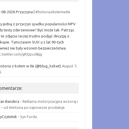
-08-2026 Przyczyna |
#historiazkołemwtle
y jedną z przyczyn spadku popularności MPV
ły testy zderzeniowe? Być może tak. Patrząc
 te zdjęcia raczej trudno podjąć decyzję o
kupie. Tymczasem SUV-y z lat 90-tych
wnież nie były wzorem bezpieczeństwa.
c.twitter.com/gRQpvJ6kjg
istoria z kołem w tle (@blog_hzkwt)
August 7,
6
omentarze:
fan Bandera
-
Reklama motoryzacyjna wczoraj i
ś – od Wintona po najnowsze produkcje
łyCzytelnik
-
Syn Forda