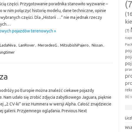
(
cią części. Przygotowanie poradnika stanowiło wyzwanie –
o w nim połączyć historię modelu, dane techniczne, opinie
(1
wybranych części. Dla „Historii …” nie ma jednak rzeczy
ki
wych…
(7)
tkowych pojazdów terenowych »
nap
Pac
LadaNiva
,
LanRover
,
MercedesG
,
MitsubishiPajero
,
Nissan
,
poj
ungtimer
po
po
pra
sza
pr
pr
rek
podróży po Europie można znaleźć ciekawe pojazdy
(6)
s
. Nam udało się zrobić zdjęcia zabytkowego Jaguara, pięknie
j „2 CV-ki” oraz Hummera w wersji Alpha. Całość znajdziecie
j galerii. Przyjemnego oglądania. Previous Next
Lic
Wsz