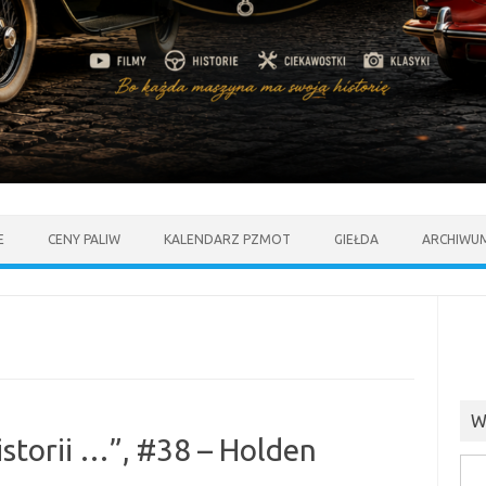
E
CENY PALIW
KALENDARZ PZMOT
GIEŁDA
ARCHIWU
W
storii …”, #38 – Holden
Szuk