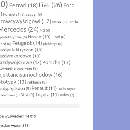
70)
Fiat
(26)
Ferrari
(18)
Ford
6)
Formuła1
(7)
Jaguar
(6)
erowcywyścigowi
(17)
Lancia
kitcar
(6)
Mercedes
(24)
MG
(6)
Nissan
(10)
Opel
(8)
ędelektryczny
(6)
Peugeot
(14)
kard
(6)
plebiscyt
(6)
azdyelektryczne
(10)
jazdyrekordowe
(10)
Porsche
(13)
jazdywojskowe
(12)
cowniekaroseryjne
(8)
ojektancisamochodów
(16)
ototypy
(13)
reklama
(8)
Renault
(11)
ordyprędkości
(9)
RollsRoyce
Toyota
(11)
SUV
(9)
Volvo
(7)
treamliner
(5)
zba wyświetleń:
14 019
ystkie wpisy:
518