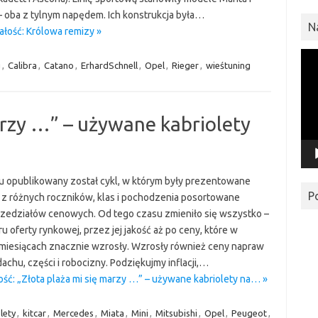
 oba z tylnym napędem. Ich konstrukcja była…
N
ałość: Królowa remizy »
Odt
g
,
Calibra
,
Catano
,
ErhardSchnell
,
Opel
,
Rieger
,
wieśtuning
vid
arzy …” – używane kabriolety
mu opublikowany został cykl, w którym były prezentowane
P
y z różnych roczników, klas i pochodzenia posortowane
zedziałów cenowych. Od tego czasu zmieniło się wszystko –
u oferty rynkowej, przez jej jakość aż po ceny, które w
 miesiącach znacznie wzrosły. Wzrosły również ceny napraw
achu, części i robocizny. Podziękujmy inflacji,…
ość: „Złota plaża mi się marzy …” – używane kabriolety na… »
lety
,
kitcar
,
Mercedes
,
Miata
,
Mini
,
Mitsubishi
,
Opel
,
Peugeot
,