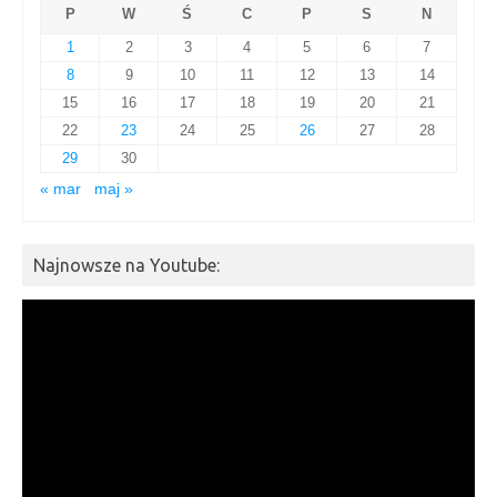
P
W
Ś
C
P
S
N
1
2
3
4
5
6
7
8
9
10
11
12
13
14
15
16
17
18
19
20
21
22
23
24
25
26
27
28
29
30
« mar
maj »
Najnowsze na Youtube:
Odtwarzacz
video