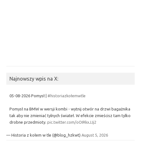
Najnowszy wpis na X:
05-08-2026 Pomysł |
#historiazkołemwtle
Pomysł na BMW w wersji kombi - wytnij otwór na drzwi bagażnika
tak aby nie zmieniać tylnych świateł. W efekcie zmieścisz tam tylko
drobne przedmioty.
pic.twitter.com/oOIRkxJJj2
— Historia z kołem w tle (@blog_hzkwt)
August 5, 2026