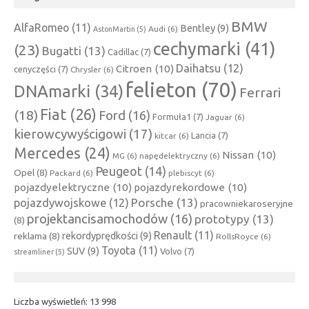
BMW
AlfaRomeo
(11)
Bentley
(9)
Audi
(6)
AstonMartin
(5)
cechymarki
(41)
(23)
Bugatti
(13)
Cadillac
(7)
Daihatsu
(12)
Citroen
(10)
cenyczęści
(7)
Chrysler
(6)
felieton
(70)
DNAmarki
(34)
Ferrari
Fiat
(26)
(18)
Ford
(16)
Formuła1
(7)
Jaguar
(6)
kierowcywyścigowi
(17)
Lancia
(7)
kitcar
(6)
Mercedes
(24)
Nissan
(10)
MG
(6)
napędelektryczny
(6)
Peugeot
(14)
Opel
(8)
Packard
(6)
plebiscyt
(6)
pojazdyelektryczne
(10)
pojazdyrekordowe
(10)
Porsche
(13)
pojazdywojskowe
(12)
pracowniekaroseryjne
projektancisamochodów
(16)
prototypy
(13)
(8)
Renault
(11)
rekordyprędkości
(9)
reklama
(8)
RollsRoyce
(6)
Toyota
(11)
SUV
(9)
Volvo
(7)
streamliner
(5)
Liczba wyświetleń:
13 998