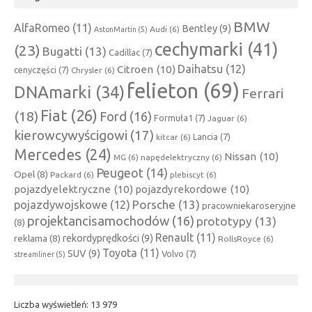
BMW
AlfaRomeo
(11)
Bentley
(9)
Audi
(6)
AstonMartin
(5)
cechymarki
(41)
(23)
Bugatti
(13)
Cadillac
(7)
Daihatsu
(12)
Citroen
(10)
cenyczęści
(7)
Chrysler
(6)
felieton
(69)
DNAmarki
(34)
Ferrari
Fiat
(26)
(18)
Ford
(16)
Formuła1
(7)
Jaguar
(6)
kierowcywyścigowi
(17)
Lancia
(7)
kitcar
(6)
Mercedes
(24)
Nissan
(10)
MG
(6)
napędelektryczny
(6)
Peugeot
(14)
Opel
(8)
Packard
(6)
plebiscyt
(6)
pojazdyelektryczne
(10)
pojazdyrekordowe
(10)
Porsche
(13)
pojazdywojskowe
(12)
pracowniekaroseryjne
projektancisamochodów
(16)
prototypy
(13)
(8)
Renault
(11)
rekordyprędkości
(9)
reklama
(8)
RollsRoyce
(6)
Toyota
(11)
SUV
(9)
Volvo
(7)
streamliner
(5)
Liczba wyświetleń:
13 979