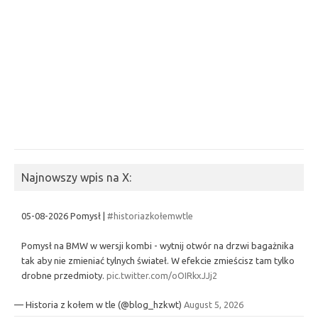
Najnowszy wpis na X:
05-08-2026 Pomysł |
#historiazkołemwtle
Pomysł na BMW w wersji kombi - wytnij otwór na drzwi bagażnika
tak aby nie zmieniać tylnych świateł. W efekcie zmieścisz tam tylko
drobne przedmioty.
pic.twitter.com/oOIRkxJJj2
— Historia z kołem w tle (@blog_hzkwt)
August 5, 2026