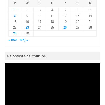
P
W
Ś
C
P
S
N
1
2
3
4
5
6
7
8
9
10
11
12
13
14
15
16
17
18
19
20
21
22
23
24
25
26
27
28
29
30
« mar
maj »
Najnowsze na Youtube:
Odtwarzacz
video