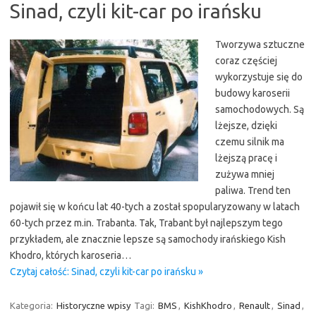
Sinad, czyli kit-car po irańsku
Tworzywa sztuczne
coraz częściej
wykorzystuje się do
budowy karoserii
samochodowych. Są
lżejsze, dzięki
czemu silnik ma
lżejszą pracę i
zużywa mniej
paliwa. Trend ten
pojawił się w końcu lat 40-tych a został spopularyzowany w latach
60-tych przez m.in. Trabanta. Tak, Trabant był najlepszym tego
przykładem, ale znacznie lepsze są samochody irańskiego Kish
Khodro, których karoseria…
Czytaj całość: Sinad, czyli kit-car po irańsku »
Kategoria:
Historyczne wpisy
Tagi:
BMS
,
KishKhodro
,
Renault
,
Sinad
,