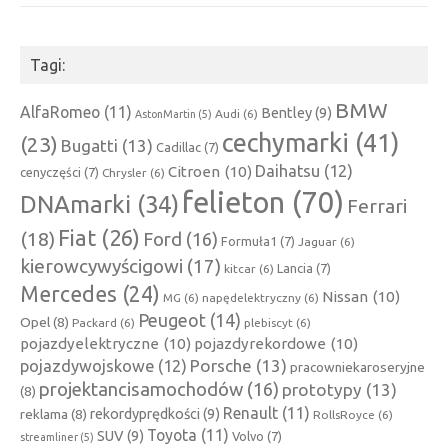
Tagi:
BMW
AlfaRomeo
(11)
Bentley
(9)
Audi
(6)
AstonMartin
(5)
cechymarki
(41)
(23)
Bugatti
(13)
Cadillac
(7)
Daihatsu
(12)
Citroen
(10)
cenyczęści
(7)
Chrysler
(6)
felieton
(70)
DNAmarki
(34)
Ferrari
Fiat
(26)
(18)
Ford
(16)
Formuła1
(7)
Jaguar
(6)
kierowcywyścigowi
(17)
Lancia
(7)
kitcar
(6)
Mercedes
(24)
Nissan
(10)
MG
(6)
napędelektryczny
(6)
Peugeot
(14)
Opel
(8)
Packard
(6)
plebiscyt
(6)
pojazdyelektryczne
(10)
pojazdyrekordowe
(10)
Porsche
(13)
pojazdywojskowe
(12)
pracowniekaroseryjne
projektancisamochodów
(16)
prototypy
(13)
(8)
Renault
(11)
rekordyprędkości
(9)
reklama
(8)
RollsRoyce
(6)
Toyota
(11)
SUV
(9)
Volvo
(7)
streamliner
(5)